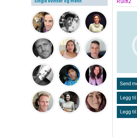
Rui82
Single kvinner og menn
Send me
Legg til
Legg til