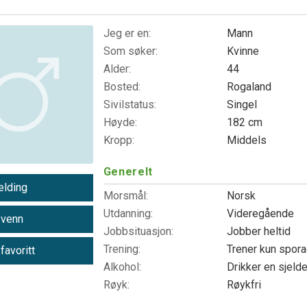
Jeg er en:
Mann
Som søker:
Kvinne
Alder:
44
Bosted:
Rogaland
Sivilstatus:
Singel
Høyde:
182 cm
Kropp:
Middels
Generelt
lding
Morsmål:
Norsk
Utdanning:
Videregående
 venn
Jobbsituasjon:
Jobber heltid
Trening:
Trener kun spor
 favoritt
Alkohol:
Drikker en sjeld
Røyk:
Røykfri