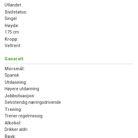
Utlandet
Sivilstatus:
Singel
Høyde:
175 cm
Kropp:
Veltrent
Generelt
Morsmål:
Spansk
Utdanning:
Høyere utdanning
Jobbsituasjon:
Selvstendig næringsdrivende
Trening:
Trener regelmessig
Alkohol:
Drikker aldri
Røyk: