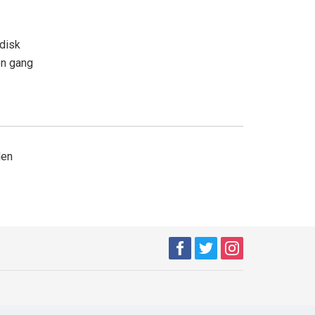
adisk
en gang
den