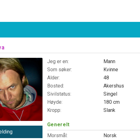
wa
Jeg er en:
Mann
Som søker:
Kvinne
Alder:
48
Bosted:
Akershus
Sivilstatus:
Singel
Høyde:
180 cm
Kropp:
Slank
Generelt
lding
Morsmål:
Norsk