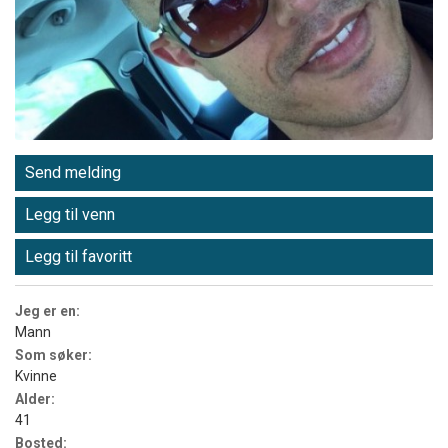
Send melding
Legg til venn
Legg til favoritt
Jeg er en:
Mann
Som søker:
Kvinne
Alder:
41
Bosted: