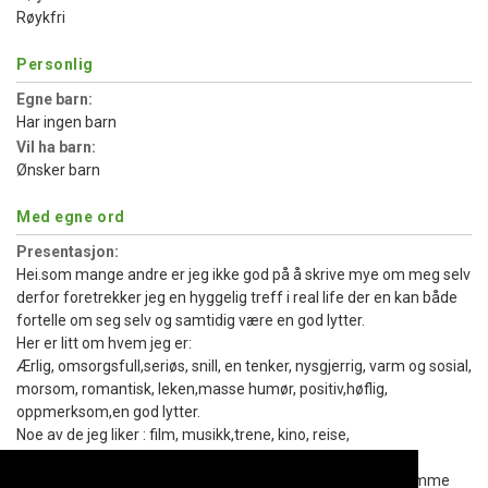
Røykfri
Personlig
Egne barn:
Har ingen barn
Vil ha barn:
Ønsker barn
Med egne ord
Presentasjon:
Hei.som mange andre er jeg ikke god på å skrive mye om meg selv
derfor foretrekker jeg en hyggelig treff i real life der en kan både
fortelle om seg selv og samtidig være en god lytter.
Her er litt om hvem jeg er:
Ærlig, omsorgsfull,seriøs, snill, en tenker, nysgjerrig, varm og sosial,
morsom, romantisk, leken,masse humør, positiv,høflig,
oppmerksom,en god lytter.
Noe av de jeg liker : film, musikk,trene, kino, reise,
natur,gåtur,løpe,bade ute om sommeren,sol og
strand,sykle,kafé,gå på byen en gang i blant,matlaging,hjemme