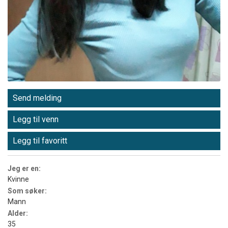
Send melding
Legg til venn
Legg til favoritt
Jeg er en:
Kvinne
Som søker:
Mann
Alder:
35