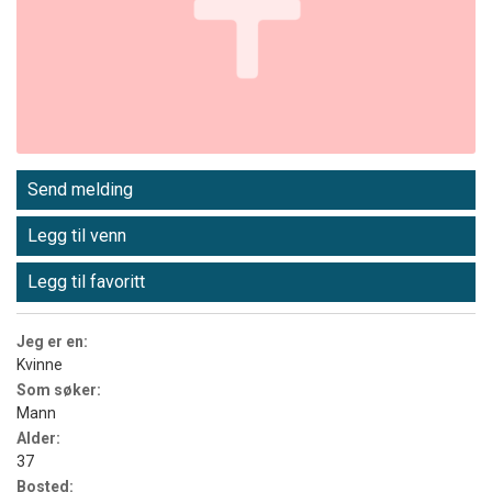
Send melding
Legg til venn
Legg til favoritt
Jeg er en:
Kvinne
Som søker:
Mann
Alder:
37
Bosted: