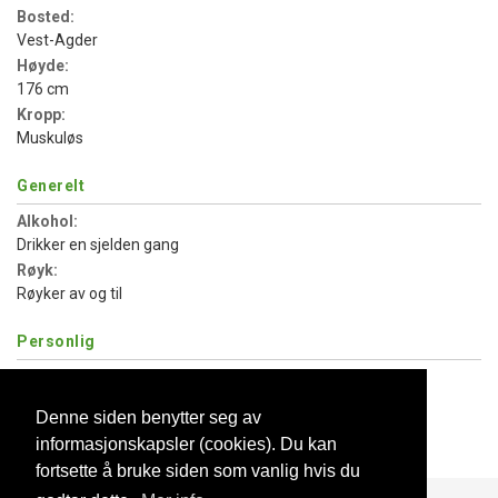
Bosted:
Vest-Agder
Høyde:
176 cm
Kropp:
Muskuløs
Generelt
Alkohol:
Drikker en sjelden gang
Røyk:
Røyker av og til
Personlig
Egne barn:
Har ingen barn
Denne siden benytter seg av
Vil ha barn:
informasjonskapsler (cookies). Du kan
Ønsker ikke barn
fortsette å bruke siden som vanlig hvis du