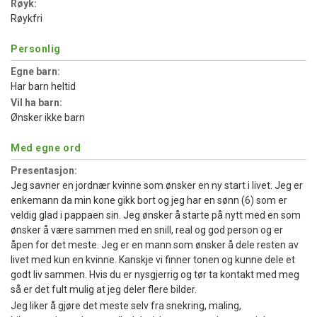
Røyk:
Røykfri
Personlig
Egne barn:
Har barn heltid
Vil ha barn:
Ønsker ikke barn
Med egne ord
Presentasjon:
Jeg savner en jordnær kvinne som ønsker en ny start i livet. Jeg er
enkemann da min kone gikk bort og jeg har en sønn (6) som er
veldig glad i pappaen sin. Jeg ønsker å starte på nytt med en som
ønsker å være sammen med en snill, real og god person og er
åpen for det meste. Jeg er en mann som ønsker å dele resten av
livet med kun en kvinne. Kanskje vi finner tonen og kunne dele et
godt liv sammen. Hvis du er nysgjerrig og tør ta kontakt med meg
så er det fult mulig at jeg deler flere bilder.
Jeg liker å gjøre det meste selv fra snekring, maling,