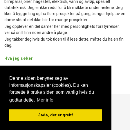
bilreparasjoner, hagestell, elektrisk, vann og avløp, spesielt
datateknisk. Jeg er ikke redd for å bli møkkete under neilene. Jeg
liker å bygge ting og ha flere prosjekter på gang,trenger hjelp av en
dame slik at det ikke blir for mange prosjekter.
Jeg opplever en del damer her med personlighets forstyrrelser,
ver så snill finn noen andre å plage.
Jeg takker deg hvis du tok tiden til å lese dette, måtte du ha en fin
dag.
Hva jeg søker
Type relasjon:
Langvarig fast forhold
Denne siden benytter seg av
Partners barn:
informasjonskapsler (cookies). Du kan
Åpen for å treffe noen med barn
fortsette å bruke siden som vanlig hvis du
godtar dette.
Mer info
Blogg
Support
Kontakt oss
Jada, det er greit!
Brukeravtale
Personvern
© 2023 NorgesDate