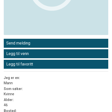
Send melding
Legg til venn
Legg til favoritt
Jeg er en:
Mann
Som søker:
Kvinne
Alder:
46
Bosted: