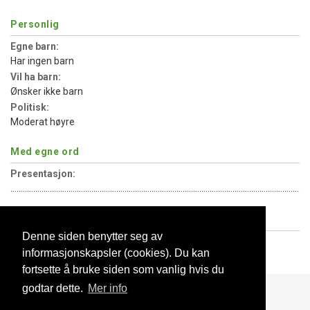
Personlig
Egne barn:
Har ingen barn
Vil ha barn:
Ønsker ikke barn
Politisk:
Moderat høyre
Med egne ord
Presentasjon:
................................................................................................................................................
Hva jeg søker
Denne siden benytter seg av
Type relasjon:
informasjonskapsler (cookies). Du kan
Flørt som kan utvikle seg
fortsette å bruke siden som vanlig hvis du
godtar dette.
Mer info
Blogg
Support
Kontakt oss