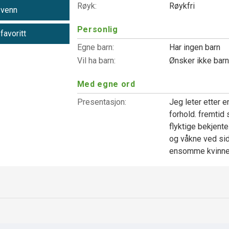
Røyk:
Røykfri
 venn
Personlig
 favoritt
Egne barn:
Har ingen barn
Vil ha barn:
Ønsker ikke bar
Med egne ord
Presentasjon:
Jeg leter etter e
forhold. fremtid
flyktige bekjente
og våkne ved sid
ensomme kvinne