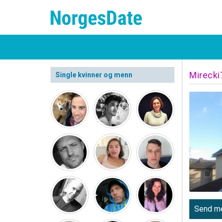
Mirecki
Single kvinner og menn
Send me