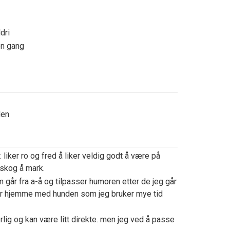
ldri
en gang
den
r. liker ro og fred å liker veldig godt å være på
i skog å mark.
 går fra a-å og tilpasser humoren etter de jeg går
er hjemme med hunden som jeg bruker mye tid
rlig og kan være litt direkte. men jeg ved å passe