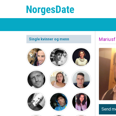
Mariusf
Single kvinner og menn
Send me