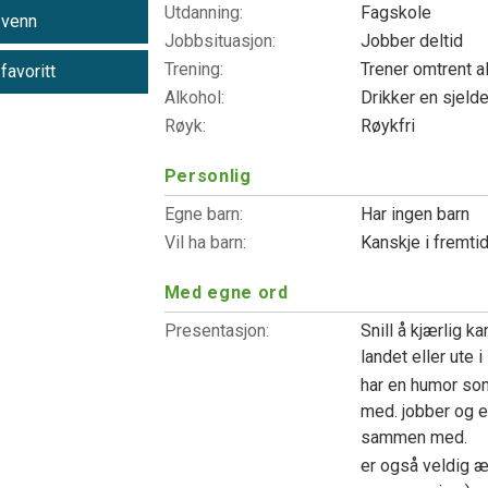
Utdanning:
Fagskole
 venn
Jobbsituasjon:
Jobber deltid
Trening:
Trener omtrent a
 favoritt
Alkohol:
Drikker en sjeld
Røyk:
Røykfri
Personlig
Egne barn:
Har ingen barn
Vil ha barn:
Kanskje i fremti
Med egne ord
Presentasjon:
Snill å kjærlig ka
landet eller ute 
har en humor som
med. jobber og 
sammen med.
er også veldig æ