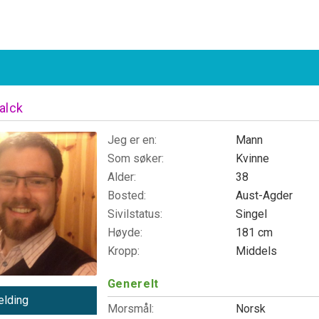
alck
Jeg er en:
Mann
Som søker:
Kvinne
Alder:
38
Bosted:
Aust-Agder
Sivilstatus:
Singel
Høyde:
181 cm
Kropp:
Middels
Generelt
lding
Morsmål:
Norsk