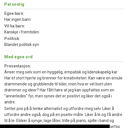
Personlig
Egne barn:
Har ingen barn
Vil ha barn:
Kanskje i fremtiden
Politisk:
Blandet politisk syn
Med egne ord
Presentasjon:
Anser meg selv som en hyggelig, empatisk og lidenskapelig kar.
Har et stort hjerte og brenner for kreativiteten. Kan være en smule
drømmende og grubblende til tider, men hva er vel livet uten
drømmer og ideer? Har fått høre at jeg kan oppfattes som en
"annerledes" fyr, men synes det er positivt og liker det også i
andre.
Setter pris på å tenke alternativt og utfordre meg selv. Liker å
utfordre andre også, dog på en positiv måte. Liker å le og få andre
til å le. Elsker å synge, lage låter, trille på piano, spille i band og
servere dette til andre enten de liker det eller ei :-) Liker en heftig