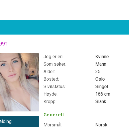
1991
Jeg er en:
Kvinne
Som søker:
Mann
Alder:
35
Bosted:
Oslo
Sivilstatus:
Singel
Høyde:
166 cm
Kropp:
Slank
Generelt
lding
Morsmål:
Norsk