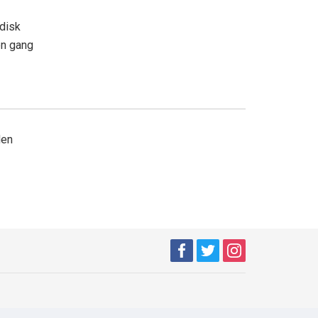
adisk
en gang
den