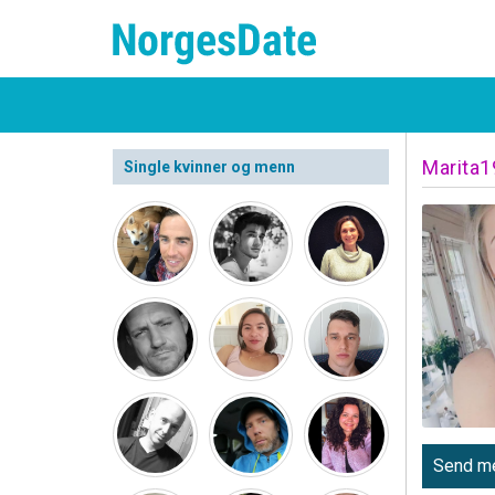
Marita
Single kvinner og menn
Send me