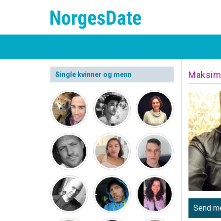
Maksim
Single kvinner og menn
Send me