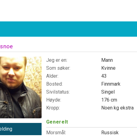
snoe
Jeg er en:
Mann
Som søker:
Kvinne
Alder:
43
Bosted:
Finnmark
Sivilstatus:
Singel
Høyde:
176 cm
Kropp:
Noen kg ekstra
Generelt
lding
Morsmål:
Russisk