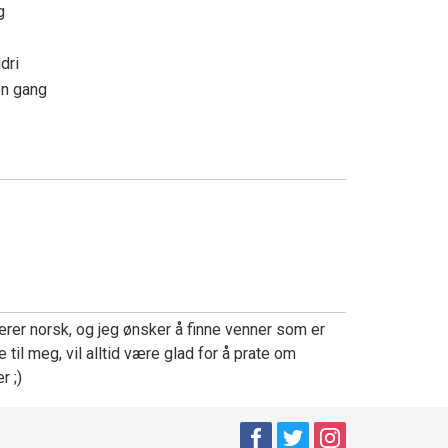
ng
ldri
en gang
lærer norsk, og jeg ønsker å finne venner som er
e til meg, vil alltid være glad for å prate om
r ;)