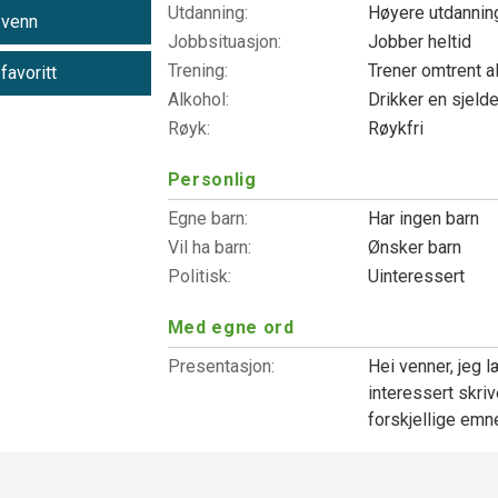
Utdanning:
Høyere utdanni
 venn
Jobbsituasjon:
Jobber heltid
Trening:
Trener omtrent a
 favoritt
Alkohol:
Drikker en sjeld
Røyk:
Røykfri
Personlig
Egne barn:
Har ingen barn
Vil ha barn:
Ønsker barn
Politisk:
Uinteressert
Med egne ord
Presentasjon:
Hei venner, jeg 
interessert skriv
forskjellige emne