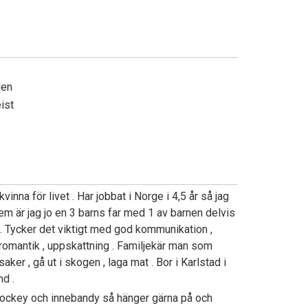
den
eist
vinna för livet . Har jobbat i Norge i 4,5 år så jag
em är jag jo en 3 barns far med 1 av barnen delvis
 Tycker det viktigt med god kommunikation ,
 , romantik , uppskattning . Familjekär man som
å saker , gå ut i skogen , laga mat . Bor i Karlstad i
nd .
hockey och innebandy så hänger gärna på och