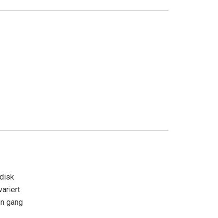
adisk
variert
en gang