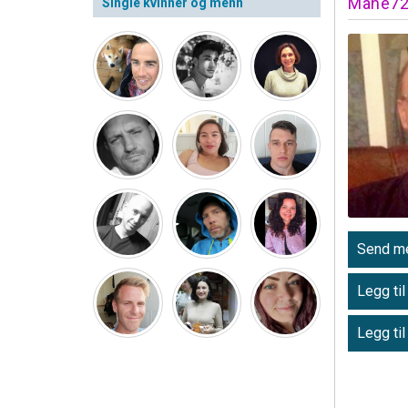
Mahe7
Single kvinner og menn
Send me
Legg til
Legg til