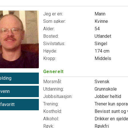
2
Jeg er en:
Mann
Som søker:
Kvinne
Alder:
54
Bosted:
Utlandet
Sivilstatus:
Singel
Høyde:
174 cm
Kropp:
Middels
Generelt
lding
Morsmål:
Svensk
Utdanning:
Grunnskole
 venn
Jobbsituasjon:
Jobber heltid
Trening:
Trener kun spor
 favoritt
Kosthold:
Bevisst sunt og 
Alkohol:
Drikker en sjeld
Røyk:
Røykfri