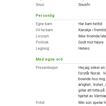
Snus:
Snusfri
Personlig
Egne barn:
Har barn heltid
Vil ha barn:
Kanskje i fremti
Livssyn:
Ikke-troende/at
Politisk:
Godt mot høyre
Legning:
Hetero
Med egne ord
Presentasjon:
Hej jag söker en k
förstår Norsk . V
boende hos mig .
ärlighet , trohet
gillar att hitta p
hjärtat av Värmla
Fritid:
Min son spelar 