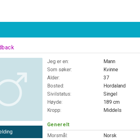
dback
Jeg er en:
Mann
Som søker:
Kvinne
Alder:
37
Bosted:
Hordaland
Sivilstatus:
Singel
Høyde:
189 cm
Kropp:
Middels
Generelt
lding
Morsmål:
Norsk