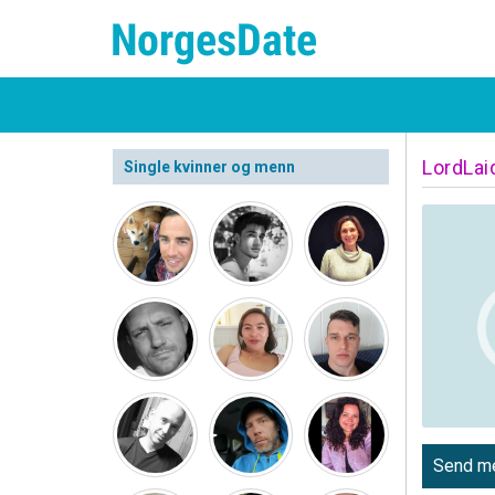
LordLai
Single kvinner og menn
Send me