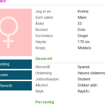
abe
Jeg er en:
Kvinne
Som søker:
Mann
Alder:
33
Bosted:
Oslo
Sivilstatus:
Singel
Høyde:
170 cm
Kropp:
Middels
Generelt
lding
Morsmål:
Spansk
Utdanning:
Høyere utdanni
 venn
Jobbsituasjon:
Student
Alkohol:
Drikker aldri
 favoritt
Røyk:
Røykfri
Personlig