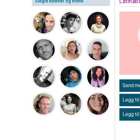
Latinab
Single kvinner og menn
Send me
Legg til
Legg til