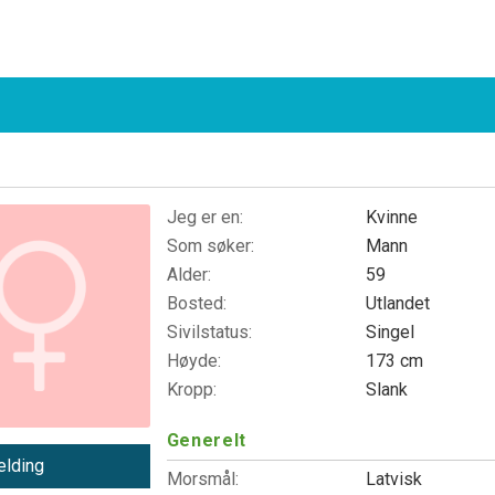
Jeg er en:
Kvinne
Som søker:
Mann
Alder:
59
Bosted:
Utlandet
Sivilstatus:
Singel
Høyde:
173 cm
Kropp:
Slank
Generelt
lding
Morsmål:
Latvisk