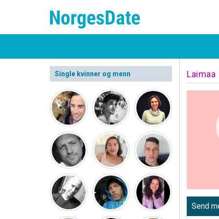
Laimaa
Single kvinner og menn
Send me