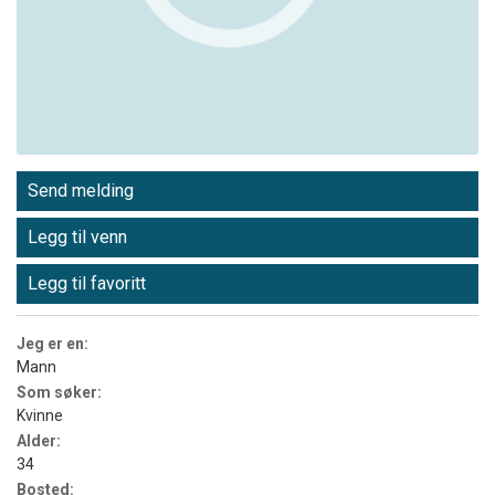
Send melding
Legg til venn
Legg til favoritt
Jeg er en:
Mann
Som søker:
Kvinne
Alder:
34
Bosted: