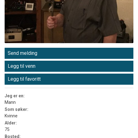
Send melding
Legg til venn
Legg til favoritt
Jeg er en:
Mann
Som søker:
Kvinne
Alder:
75
Bosted: