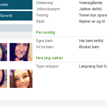
Utdanning:
Videregående
 venn
Jobbsituasjon:
Jobber deltid
Trening:
Trener kun spor
 favoritt
Røyk:
Røyker av og til
Personlig
Egne barn:
Har barn heltid
Vil ha barn:
Ønsker barn
Hva jeg søker
Type relasjon:
Langvarig fast f