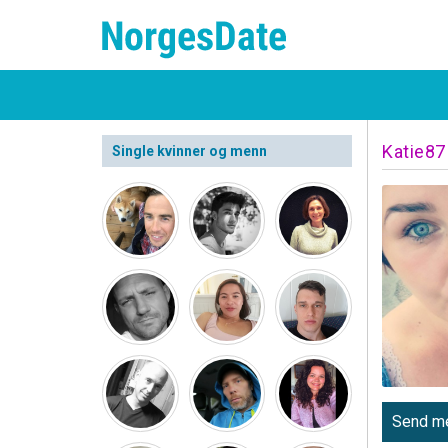
Katie87
Single kvinner og menn
Send me