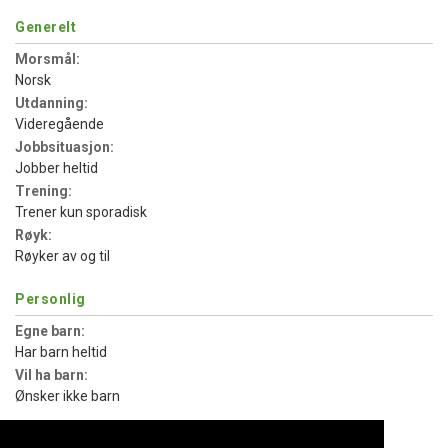
Generelt
Morsmål:
Norsk
Utdanning:
Videregående
Jobbsituasjon:
Jobber heltid
Trening:
Trener kun sporadisk
Røyk:
Røyker av og til
Personlig
Egne barn:
Har barn heltid
Vil ha barn:
Ønsker ikke barn
Hva jeg søker