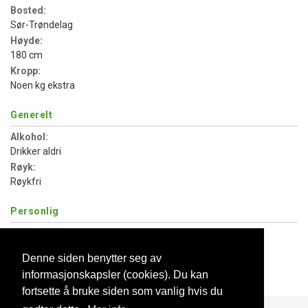
Bosted:
Sør-Trøndelag
Høyde:
180 cm
Kropp:
Noen kg ekstra
Generelt
Alkohol:
Drikker aldri
Røyk:
Røykfri
Personlig
Egne barn:
Har barn deltid
Denne siden benytter seg av
Vil ha barn:
informasjonskapsler (cookies). Du kan
Ønsker ikke barn
fortsette å bruke siden som vanlig hvis du