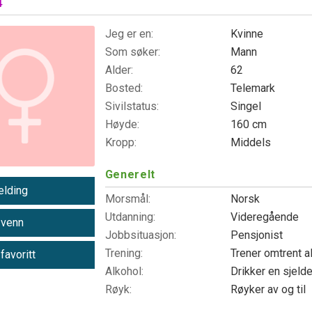
4
Jeg er en:
Kvinne
Som søker:
Mann
Alder:
62
Bosted:
Telemark
Sivilstatus:
Singel
Høyde:
160 cm
Kropp:
Middels
Generelt
lding
Morsmål:
Norsk
Utdanning:
Videregående
 venn
Jobbsituasjon:
Pensjonist
Trening:
Trener omtrent a
 favoritt
Alkohol:
Drikker en sjeld
Røyk:
Røyker av og til