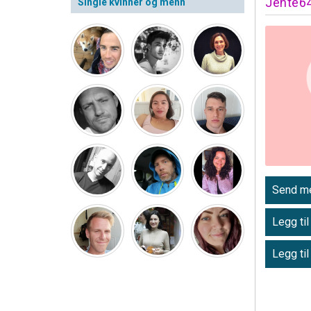
Jente6
Single kvinner og menn
Send me
Legg til
Legg til