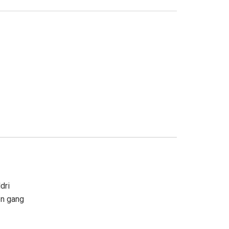
ldri
en gang