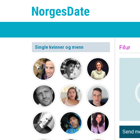
Filur
Single kvinner og menn
Send me