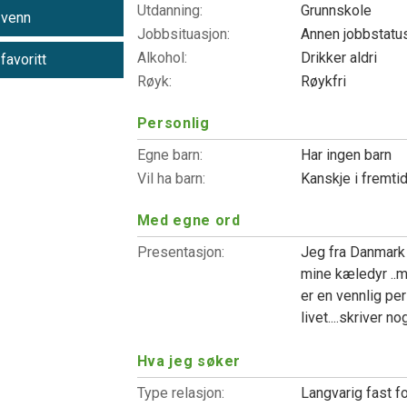
Utdanning:
Grunnskole
 venn
Jobbsituasjon:
Annen jobbstatu
Alkohol:
Drikker aldri
 favoritt
Røyk:
Røykfri
Personlig
Egne barn:
Har ingen barn
Vil ha barn:
Kanskje i fremti
Med egne ord
Presentasjon:
Jeg fra Danmark 
mine kæledyr ..m
er en vennlig pe
livet....skriver n
Hva jeg søker
Type relasjon:
Langvarig fast f