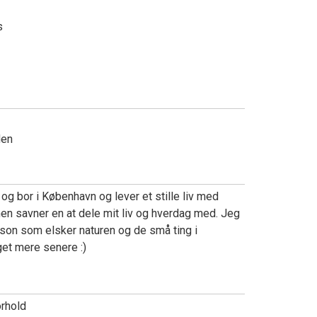
s
den
og bor i København og lever et stille liv med
en savner en at dele mit liv og hverdag med. Jeg
rson som elsker naturen og de små ting i
oget mere senere :)
orhold