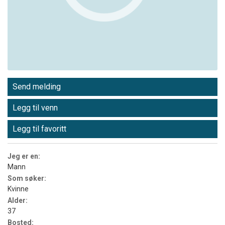
Send melding
Legg til venn
Legg til favoritt
Jeg er en:
Mann
Som søker:
Kvinne
Alder:
37
Bosted: