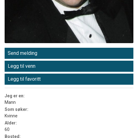
Send melding
Legg til venn
Legg til favoritt
Jeg er en:
Mann
Som søker:
Kvinne
Alder:
60
Bosted: