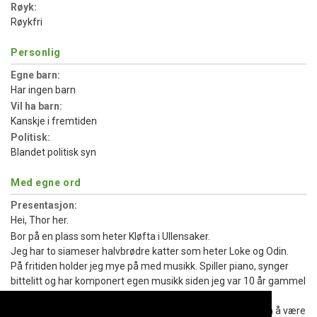
Røyk:
Røykfri
Personlig
Egne barn:
Har ingen barn
Vil ha barn:
Kanskje i fremtiden
Politisk:
Blandet politisk syn
Med egne ord
Presentasjon:
Hei, Thor her.
Bor på en plass som heter Kløfta i Ullensaker.
Jeg har to siameser halvbrødre katter som heter Loke og Odin.
På fritiden holder jeg mye på med musikk. Spiller piano, synger
bittelitt og har komponert egen musikk siden jeg var 10 år gammel
på data. :)
Ellers er det vel ting og tang som folk flest liker å gjøre, som å være