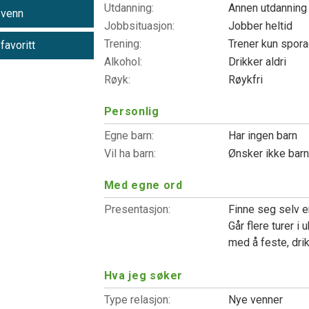
Utdanning:
Annen utdannin
 venn
Jobbsituasjon:
Jobber heltid
Trening:
Trener kun spor
 favoritt
Alkohol:
Drikker aldri
Røyk:
Røykfri
Personlig
Egne barn:
Har ingen barn
Vil ha barn:
Ønsker ikke bar
Med egne ord
Presentasjon:
Finne seg selv e
Går flere turer i 
med å feste, drik
Hva jeg søker
Type relasjon:
Nye venner