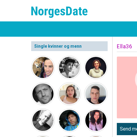
Ella36
Single kvinner og menn
Send me