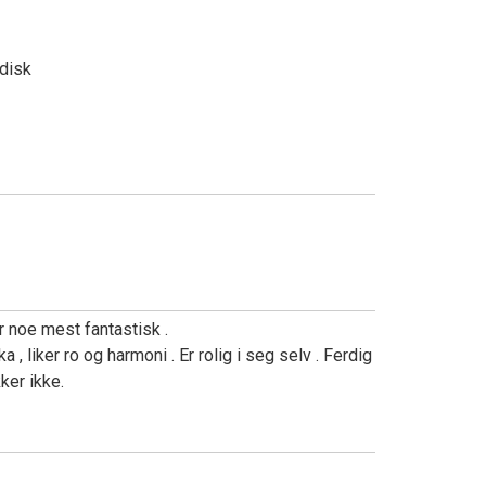
g
adisk
n
r noe mest fantastisk .
uka , liker ro og harmoni . Er rolig i seg selv . Ferdig
ker ikke.