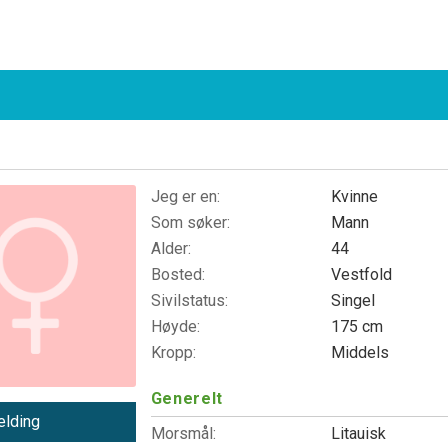
Jeg er en:
Kvinne
Som søker:
Mann
Alder:
44
Bosted:
Vestfold
Sivilstatus:
Singel
Høyde:
175 cm
Kropp:
Middels
Generelt
lding
Morsmål:
Litauisk