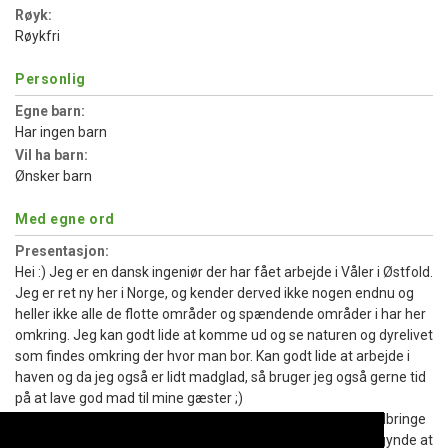
Røyk:
Røykfri
Personlig
Egne barn:
Har ingen barn
Vil ha barn:
Ønsker barn
Med egne ord
Presentasjon:
Hei :) Jeg er en dansk ingeniør der har fået arbejde i Våler i Østfold.
Jeg er ret ny her i Norge, og kender derved ikke nogen endnu og
heller ikke alle de flotte områder og spændende områder i har her
omkring. Jeg kan godt lide at komme ud og se naturen og dyrelivet
som findes omkring der hvor man bor. Kan godt lide at arbejde i
haven og da jeg også er lidt madglad, så bruger jeg også gerne tid
på at lave god mad til mine gæster ;)
Her i starten søger jeg lidt forskelligt - En sød pige jeg kan tilbringe
meget tid med ;) og også gerne lidt venner, så man kan begynde at