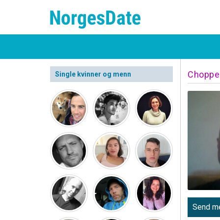
Choppe
Single kvinner og menn
Send me