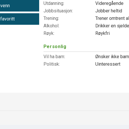
Utdanning:
Videregående
 venn
Jobbsituasjon:
Jobber heltid
Trening:
Trener omtrent a
 favoritt
Alkohol:
Drikker en sjeld
Røyk:
Røykfri
Personlig
Vil ha barn:
Ønsker ikke bar
Politisk:
Uinteressert