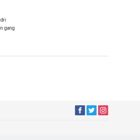
ldri
en gang
n