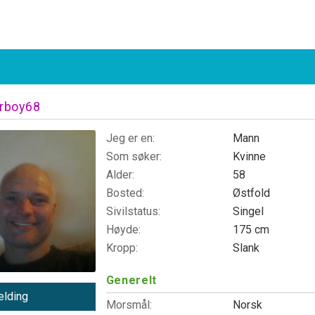
rboy68
Jeg er en:
Mann
Som søker:
Kvinne
Alder:
58
Bosted:
Østfold
Sivilstatus:
Singel
Høyde:
175 cm
Kropp:
Slank
Generelt
lding
Morsmål:
Norsk