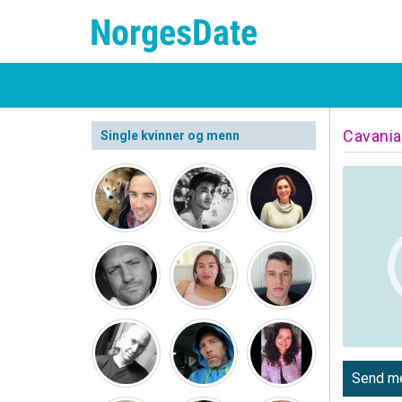
Cavania
Single kvinner og menn
Send me