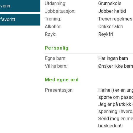
Utdanning:
Grunnskole
 venn
Jobbsituasjon:
Jobber heltid
Trening:
Trener regelme
 favoritt
Alkohol:
Drikker aldri
Røyk:
Røykfri
Personlig
Egne barn:
Har ingen barn
Vil ha barn:
Ønsker ikke bar
Med egne ord
Presentasjon:
Heihei:) er en un
spørre om passord
Jeg er på utkikk
spenning i hverd
Send meg en meld
beskjeden!!