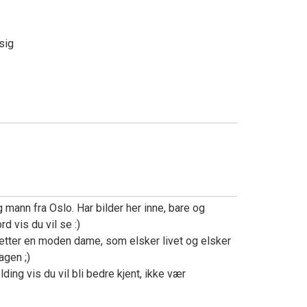
ssig
n
g mann fra Oslo. Har bilder her inne, bare og
 vis du vil se :)
 etter en moden dame, som elsker livet og elsker
agen ;)
ing vis du vil bli bedre kjent, ikke vær