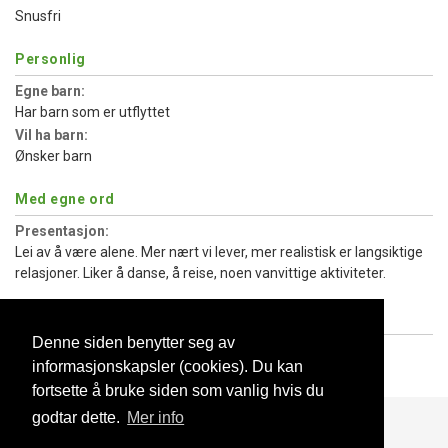
Snusfri
Personlig
Egne barn:
Har barn som er utflyttet
Vil ha barn:
Ønsker barn
Med egne ord
Presentasjon:
Lei av å være alene. Mer nært vi lever, mer realistisk er langsiktige
relasjoner. Liker å danse, å reise, noen vanvittige aktiviteter.
Hva jeg søker
Denne siden benytter seg av
Type relasjon:
informasjonskapsler (cookies). Du kan
Langvarig fast forhold
fortsette å bruke siden som vanlig hvis du
godtar dette.
Mer info
Blogg
Support
Kontakt oss