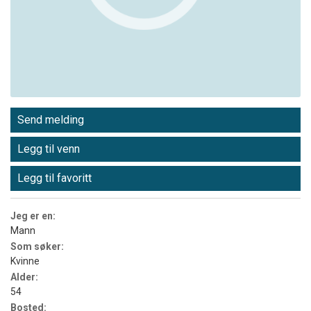
Send melding
Legg til venn
Legg til favoritt
Jeg er en:
Mann
Som søker:
Kvinne
Alder:
54
Bosted: