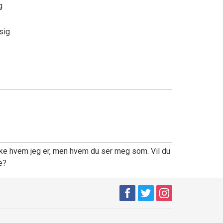
ng
ssig
ke hvem jeg er, men hvem du ser meg som. Vil du
ke?