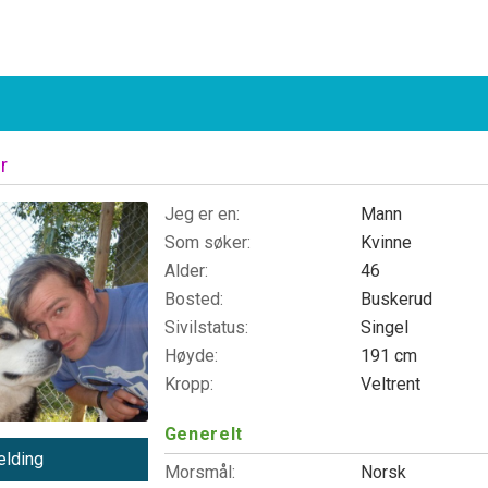
r
Jeg er en:
Mann
Som søker:
Kvinne
Alder:
46
Bosted:
Buskerud
Sivilstatus:
Singel
Høyde:
191 cm
Kropp:
Veltrent
Generelt
lding
Morsmål:
Norsk