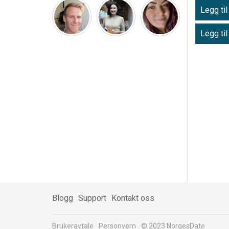
Legg til
Legg til
Blogg
Support
Kontakt oss
Brukeravtale
Personvern
© 2023 NorgesDate