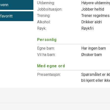
Utdanning:
Høyere utdanni
 venn
Jobbsituasjon:
Jobber heltid
Trening:
Trener regelme
 favoritt
Alkohol:
Drikker aldri
Røyk:
Røykfri
Personlig
Egne barn:
Har ingen barn
Vil ha barn:
Ønsker barn
Med egne ord
Presentasjon:
Spørsmålet er ik
bli kjent eller ik