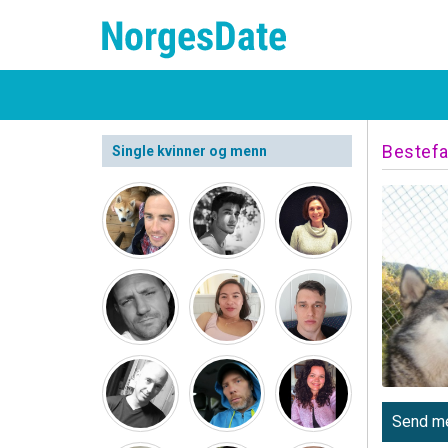
Bestefa
Single kvinner og menn
Send me