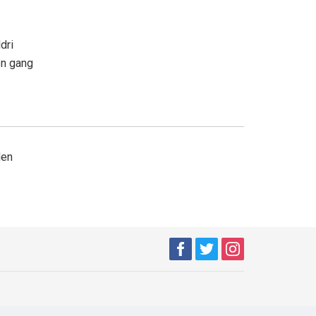
ldri
en gang
den