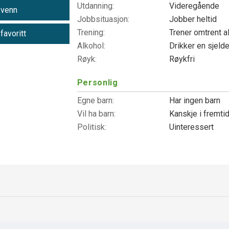
Utdanning:
Videregående
 venn
Jobbsituasjon:
Jobber heltid
Trening:
Trener omtrent a
 favoritt
Alkohol:
Drikker en sjeld
Røyk:
Røykfri
Personlig
Egne barn:
Har ingen barn
Vil ha barn:
Kanskje i fremti
Politisk:
Uinteressert