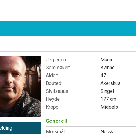
Jeg er en:
Mann
Som søker:
Kvinne
Alder:
47
Bosted:
Akershus
Sivilstatus:
Singel
Høyde:
177 cm
Kropp:
Middels
Generelt
lding
Morsmål:
Norsk