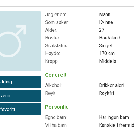
Jeg er en:
Mann
Som søker:
Kvinne
Alder:
27
Bosted:
Hordaland
Sivilstatus:
Singel
Høyde:
170 cm
Kropp:
Middels
Generelt
lding
Alkohol:
Drikker aldri
Røyk:
Røykfri
 venn
Personlig
 favoritt
Egne barn:
Har ingen barn
Vil ha barn:
Kanskje i fremti