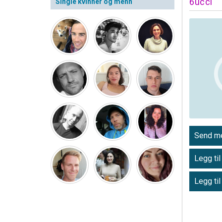
6ucci
Single kvinner og menn
Send me
Legg til
Legg til