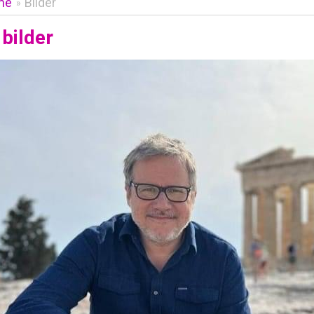
me
Bilder
»
bilder