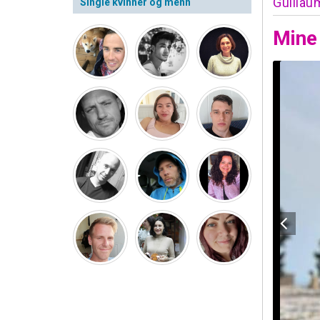
Guillau
Single kvinner og menn
Mine 