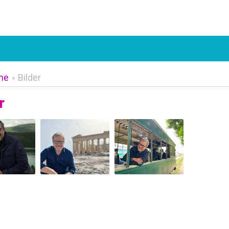
me
Bilder
»
r