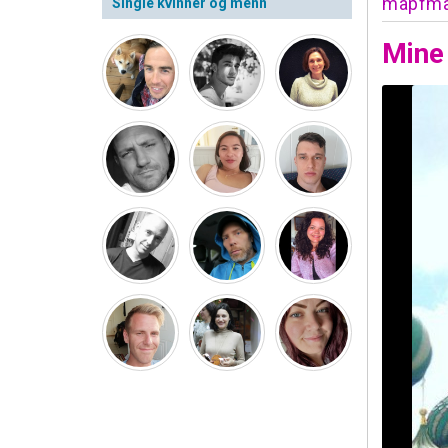
mapfm
Single kvinner og menn
Mine 