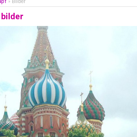
apf
Bilder
»
bilder