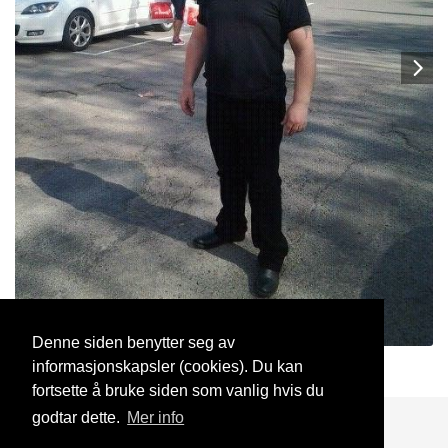
Denne siden benytter seg av
informasjonskapsler (cookies). Du kan
Stelijanco
30 Nov, 2020
fortsette å bruke siden som vanlig hvis du
godtar dette.
Mer info
Blogg
Support
Kontakt oss