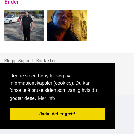
Bilder
Blogg
Support
Kontakt oss
Denne siden benytter seg av
informasjonskapsler (cookies). Du kan
Brukeravtale
Personvern
© 2023 NorgesDate
fortsette å bruke siden som vanlig hvis du
godtar dette.
Mer info
Jada, det er greit!