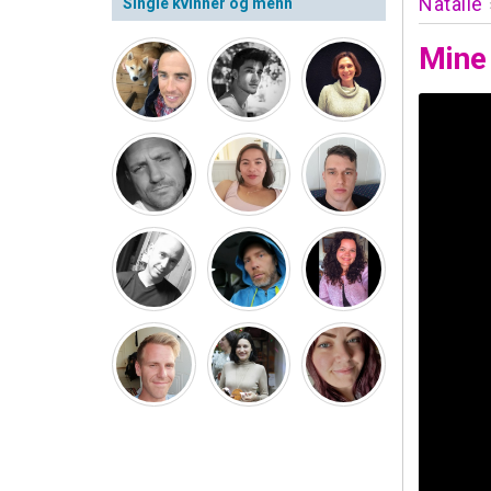
Natalie
Single kvinner og menn
Mine 