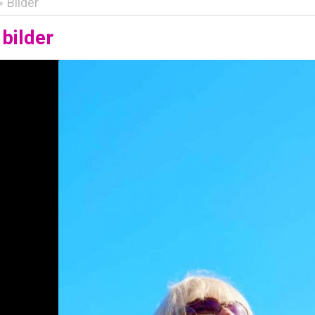
Bilder
»
bilder