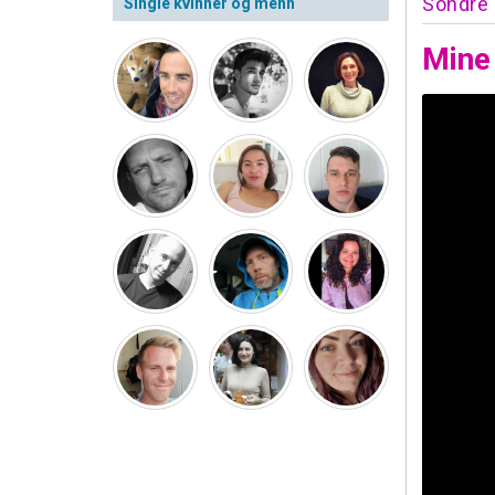
Sondre
Single kvinner og menn
Mine 