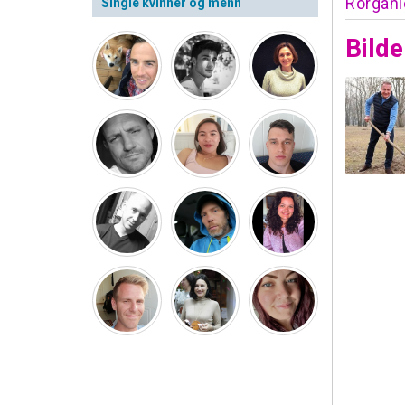
Rorgan
Single kvinner og menn
Bilde