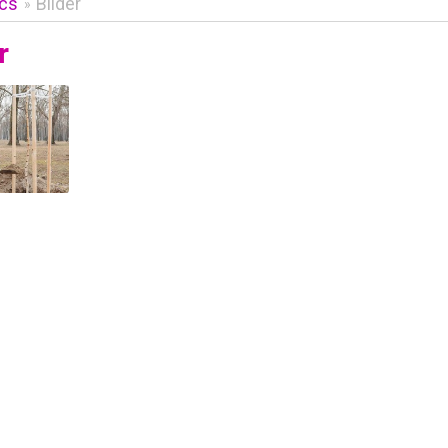
ics
Bilder
»
r