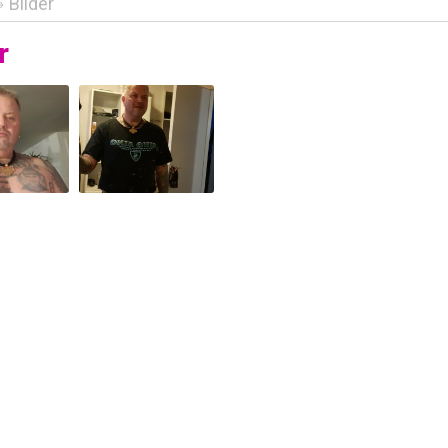
Bilder
»
r