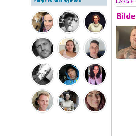
LARS.F
Single kvinner og menn
Bilde