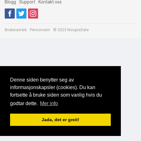
Blogg
Support
Kontakt oss
Brukeravtale
Personvern
© 2023 NorgesDate
Denne siden benytter seg av
informasjonskapsler (cookies). Du kan
fortsette å bruke siden som vanlig hvis du
godtar dette.
Mer info
Jada, det er greit!