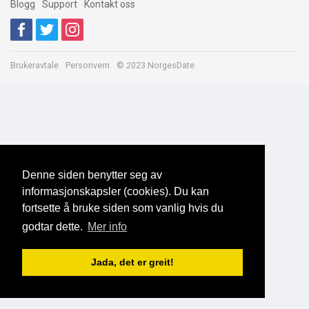
Blogg
Support
Kontakt oss
Brukeravtale
Personvern
© 2023 NorgesDate
Denne siden benytter seg av
informasjonskapsler (cookies). Du kan
fortsette å bruke siden som vanlig hvis du
godtar dette.
Mer info
Jada, det er greit!