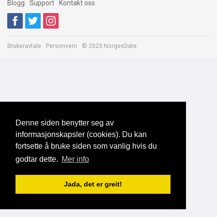
Blogg
Support
Kontakt oss
Brukeravtale
Personvern
© 2023 NorgesDate
Denne siden benytter seg av
informasjonskapsler (cookies). Du kan
fortsette å bruke siden som vanlig hvis du
godtar dette.
Mer info
Jada, det er greit!