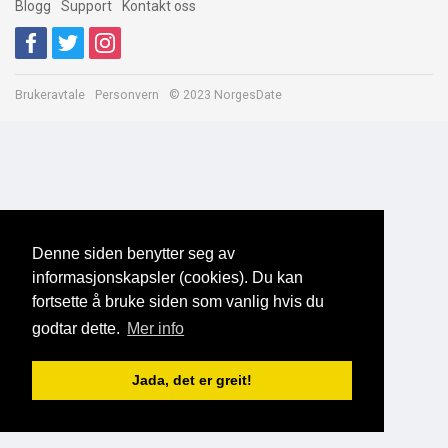
Blogg
Support
Kontakt oss
Brukeravtale
Personvern
© 2023 NorgesDate
Denne siden benytter seg av
informasjonskapsler (cookies). Du kan
fortsette å bruke siden som vanlig hvis du
godtar dette.
Mer info
Jada, det er greit!